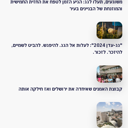
משוגעים, תעלו לגג: הגיע הזמן לטפח את החזית החמישית
והמוזנחת של הבניינים בעיר
"גג-עדן 2024": לעלות אל הגג. להיפגש. להביט לשמיים,
להיזכר. לזכור.
קבוצת האמנים שאיחדה את ירושלים ואז חילקה אותה