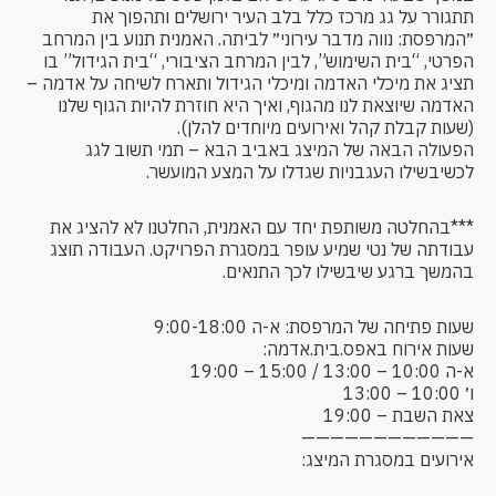
תתגורר על גג מרכז כלל בלב העיר ירושלים ותהפוך את
״המרפסת: נווה מדבר עירוני״ לביתה. האמנית תנוע בין המרחב
הפרטי, “בית השימוש”, לבין המרחב הציבורי, “בית הגידול” בו
תציג את מיכלי האדמה ומיכלי הגידול ותארח לשיחה על אדמה –
האדמה שיוצאת לנו מהגוף, ואיך היא חוזרת להיות הגוף שלנו
(שעות קבלת קהל ואירועים מיוחדים להלן).
הפעולה הבאה של המיצג באביב הבא – תמי תשוב לגג
לכשיבשילו העגבניות שגדלו על המצע המועשר.
***בהחלטה משותפת יחד עם האמנית, החלטנו לא להציג את
עבודתה של נטי שמיע עופר במסגרת הפרויקט. העבודה תוצג
בהמשך ברגע שיבשילו לכך התנאים.
שעות פתיחה של המרפסת: א-ה 9:00-18:00
שעות אירוח באפס.בית.אדמה:
א-ה 10:00 – 13:00 / 15:00 – 19:00
ו׳ 10:00 – 13:00
צאת השבת – 19:00
————————————
אירועים במסגרת המיצג: