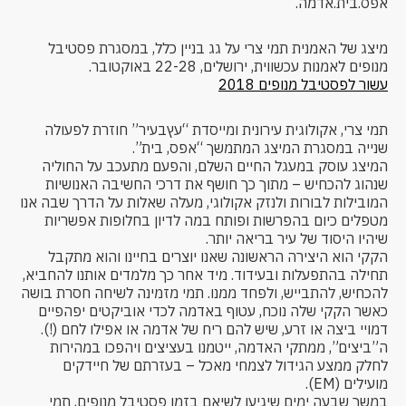
אפס.בית.אדמה.
מיצג של האמנית תמי צרי על גג בניין כלל, במסגרת פסטיבל
מנופים לאמנות עכשווית, ירושלים, 22-28 באוקטובר.
עשור לפסטיבל מנופים 2018
תמי צרי, אקולוגית עירונית ומייסדת “עץבעיר” חוזרת לפעולה
שנייה במסגרת המיצג המתמשך “אפס, בית”.
המיצג עוסק במעגל החיים השלם, והפעם מתעכב על החוליה
שנהוג להכחיש – מתוך כך חושף את דרכי החשיבה האנושיות
המובילות לבורות ולנזק אקולוגי, מעלה שאלות על הדרך שבה אנו
מטפלים כיום בהפרשות ופותח במה לדיון בחלופות אפשריות
שיהיו היסוד של עיר בריאה יותר.
הקקי הוא היצירה הראשונה שאנו יוצרים בחיינו והוא מתקבל
תחילה בהתפעלות ובעידוד. מיד אחר כך מלמדים אותנו להחביא,
להכחיש, להתבייש, ולפחד ממנו. תמי מזמינה לשיחה חסרת בושה
כאשר הקקי שלה נוכח, עטוף באדמה לכדי אוביקטים יפהפיים
דמויי ביצה או זרע, שיש להם ריח של אדמה או אפילו לחם (!).
ה”ביצים”, ממתקי האדמה, ייטמנו בעציצים ויהפכו במהירות
לחלק ממצע הגידול לצמחי מאכל – בעזרתם של חיידקים
מועילים (EM).
במשך שבעה ימים שיגיעו לשיאם בזמן פסטיבל מנופים, תמי