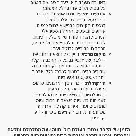
באווירה משרדית או לערוך פגישות קטנות
על בסיס מקום פנוי בחלל המשותף.
אירועים, ימי עיון וסדנאות:
דיירי הבית
יוכלו לעשות שימוש בעלות סמלית
בנכסים הקיימים בבניין: אולמות כנסים,
אירועים ומופעים, החלל הספיראלי
המרכזי, הגג הפורח של מוסללה, כיתות
לימוד, חדרי חזרות למוזיקאים ולרקדנים,
מרחבים ציבוריים גדולים ועוד.
מיקום מרכזי:
בניין כלל נמצא ברחוב יפו
– ליבה של ירושלים, על קו הרכבת הקלה
– תחנת הדווידקה ובסמוך לקווי תחבורה
ציבורית רבים. בסמוך למרכז כלל עוברים
יותר מ-100,000 איש ביום!
חיי קהילה:
היכרות בין הארגונים, שיתופי
פעולה ולמידה משותפת. ימי עיון
והשתלמויות בנושאים ייחודים הרלוונטיים
לעמותות כמו גיוס משאבים, ניהול וגיוס
מתנדבים ועוד. אירועי קהילה, ארוחות
משותפות ומרחב להתייעצות, שיתוף ידע
וקשרים.
הזמן של הלבד נגמר! העולם כולו חווה שנה מטלטלת ומלאת
אתגרים. ארגוני חברה אזרחית רבים נמצאים כיום בפרשת