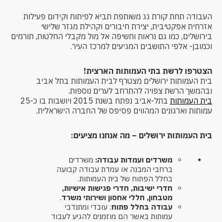
העבודה תחת קורת גג משותפת תביא לפיתוח וקידום פעילות
אזרחית אפקטיבית, יצירת חיבורים וקהילת מגזר שלישי
בירושלים, כמו גם נראות וחשיפה אל מול מקבלי החלטות, תורמים
וכמובן- אלפי התושבים המגיעים למרכז העיר.
הצטרפו לרשת בתי העמותות הארצית!
בית העמותות ירושלים מצטרף לבית העמותות בתל אביב
ובהמשך הרשת צפויה להתרחב לערים נוספות.
בית העמותות
בתל-אביב נפתח בשנת 2015 ויושבות בו כ-25
עמותות וארגונים המהווים פסיפס של החברה הישראלית.
בית העמותות ירושלים – מה אנחנו מציעים:
משרדים ועמדות עבודה:
משרדים
ברחבי המבנה או עמדת עבודה קבועה
בחלל הפתוח של בית העמותות.
חדרי ישיבות, חדרי פגישות אישיות,
מטבחון, חללי אחסון ושירותי משרד
.
עבודה בחלל פתוח
: עובדי ומתנדבי
עמותות באשר הם מוזמנים להגיע לעבוד